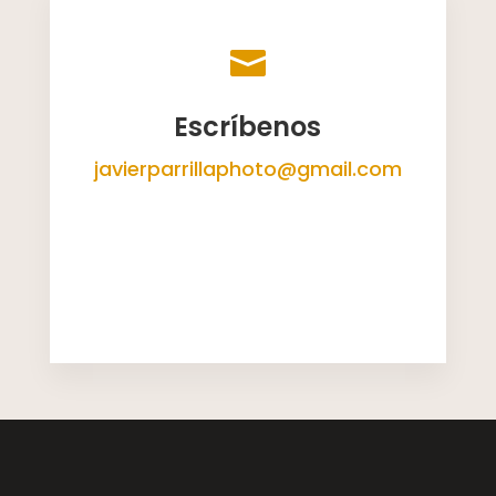

Escríbenos
javierparrillaphoto@gmail.com